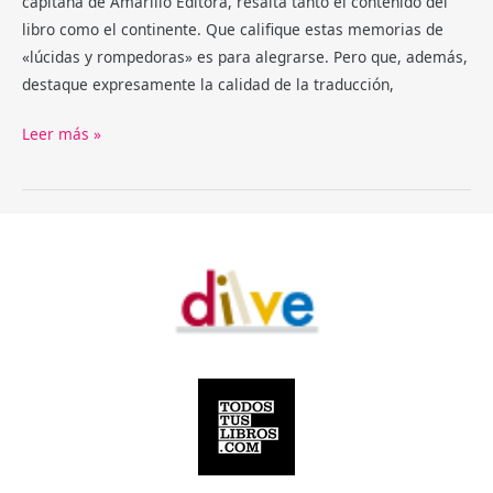
capitana de Amarillo Editora, resalta tanto el contenido del
libro como el continente. Que califique estas memorias de
«lúcidas y rompedoras» es para alegrarse. Pero que, además,
destaque expresamente la calidad de la traducción,
Reseña
Leer más »
de
«Pauline»
en
la
revista
Qué
Leer
(nº.
319)