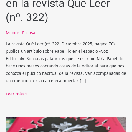
en la revista Qué Leer
(nº. 322)
Medios
,
Prensa
La revista Qué Leer (nº. 322. Diciembre 2025, página 70)
publica un artículo sobre Papelillo en el espacio «Voz
Editorial». Son unas palabricas que se escribió Niña Papelillo
hace unos meses contando cosas de la editorial para que nos
conozca el público habitual de la revista. Van acompañadas de
una mención a «La carretera muerta» […]
Voz
Leer más »
Editorial
de
Papelillo
en
la