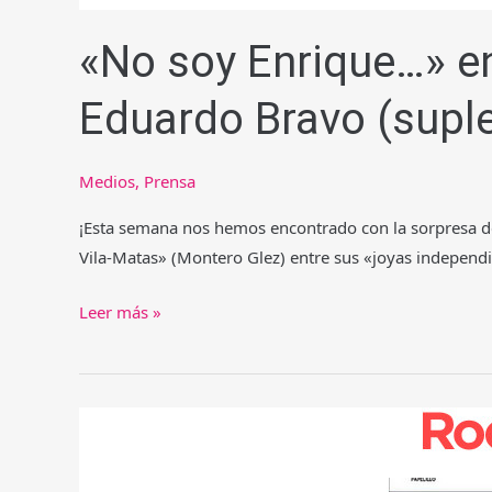
«No soy Enrique…» en
Eduardo Bravo (suple
Medios
,
Prensa
¡Esta semana nos hemos encontrado con la sorpresa de
Vila-Matas» (Montero Glez) entre sus «joyas independi
«No
Leer más »
soy
Enrique…»
entre
las
joyas
independientes