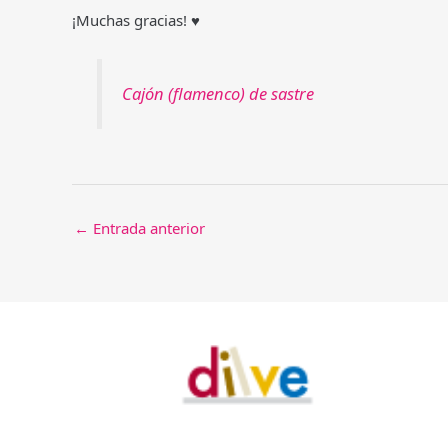
¡Muchas gracias! ♥
Cajón (flamenco) de sastre
Navegación
←
Entrada anterior
de
entradas