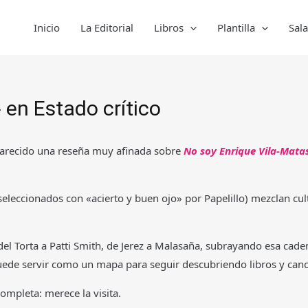
Inicio
La Editorial
Libros
Plantilla
Sal
 en Estado crítico
arecido una reseña muy afinada sobre
No soy Enrique Vila-Mata
(seleccionados con «acierto y buen ojo» por Papelillo) mezclan cu
o, del Torta a Patti Smith, de Jerez a Malasaña, subrayando esa ca
puede servir como un mapa para seguir descubriendo libros y canc
completa: merece la visita.