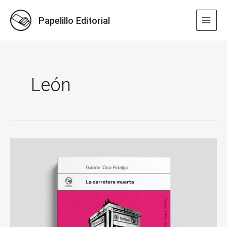
Ir
al
Papelillo Editorial
MAI
contenido
MEN
León