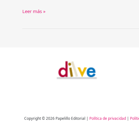
Pauline
Leer más »
Tabor
en
Los
Lanzallamas
(podcast)
Copyright © 2026 Papelillo Editorial |
Política de privacidad
|
Polít